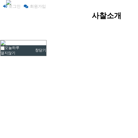
로그인
회원가입
사찰소개
사찰 소개
오늘하루
주지스님 인사말
창닫기
열지않기
찾아오시는 길